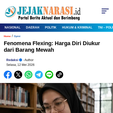
NASIONAL
DAERAH
POLITIK
HUKUM & KRIMINAL
TNI – POL
/
Home
Opini
Fenomena Flexing: Harga Diri Diukur
dari Barang Mewah
Redaksi
- Author
Selasa, 12 Mei 2026