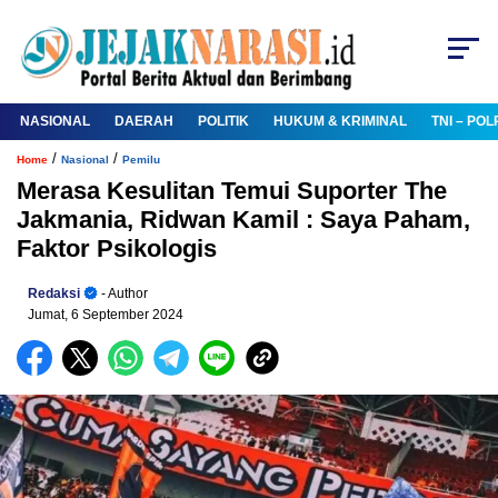
NASIONAL
DAERAH
POLITIK
HUKUM & KRIMINAL
TNI – POL
/
/
Home
Nasional
Pemilu
Merasa Kesulitan Temui Suporter The
Jakmania, Ridwan Kamil : Saya Paham,
Faktor Psikologis
Redaksi
- Author
Jumat, 6 September 2024