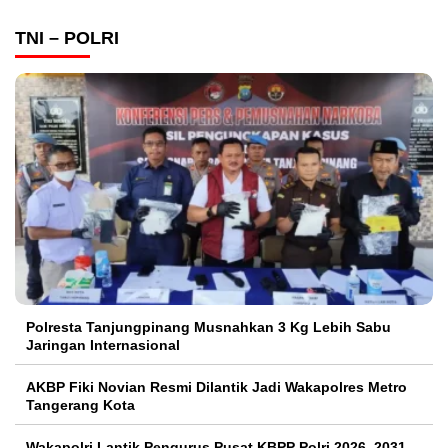
TNI – POLRI
Polresta Tanjungpinang Musnahkan 3 Kg Lebih Sabu
Jaringan Internasional
AKBP Fiki Novian Resmi Dilantik Jadi Wakapolres Metro
Tangerang Kota
Wakapolri Lantik Pengurus Pusat KBPP Polri 2026–2031,