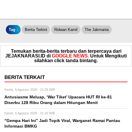
Tag :
Berita Terkini
Ridwan Kamil
The Jakmania
Temukan berita-berita terbaru dan terpercaya dari
JEJAKNARASI.ID di
GOOGLE NEWS.
Untuk Mengikuti
silahkan click tanda bintang.
BERITA TERKAIT
Kamis, 6 Agustus 2026 - 21:28 WIB
Antusiasme Meluap, ‘War Tiket’ Upacara HUT RI ke-81
Diserbu 128 Ribu Orang dalam Hitungan Menit
Kamis, 6 Agustus 2026 - 21:16 WIB
“Gempa Hari Ini” Jadi Topik Viral, Warganet Ramai Pantau
Informasi BMKG