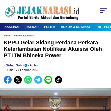
NASIONAL
DAERAH
POLITIK
HUKUM & KRIMINAL
TNI – POL
/
Home
Hukum & Kriminal
KPPU Gelar Sidang Perdana Perkara
Keterlambatan Notifikasi Akuisisi Oleh
PT ITM Bhineka Power
Sirhan Sahri
- Author
Jumat, 27 Februari 2026