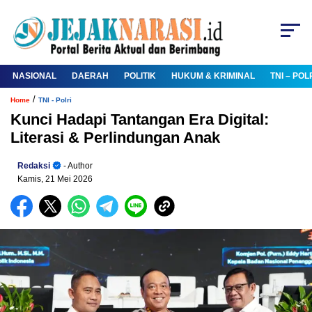
NASIONAL
DAERAH
POLITIK
HUKUM & KRIMINAL
TNI – POL
/
Home
TNI - Polri
Kunci Hadapi Tantangan Era Digital:
Literasi & Perlindungan Anak
Redaksi
- Author
Kamis, 21 Mei 2026