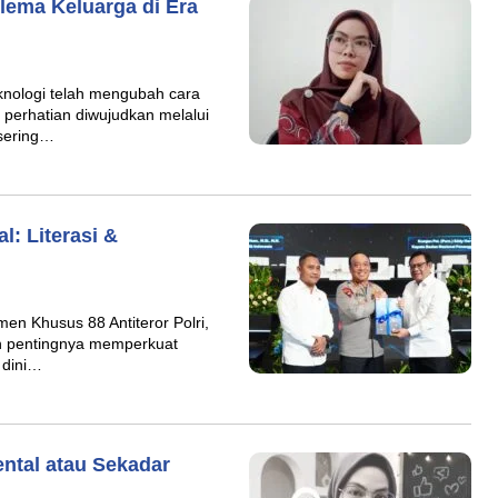
ema Keluarga di Era
nologi telah mengubah cara
perhatian diwujudkan melalui
 sering…
l: Literasi &
n Khusus 88 Antiteror Polri,
kan pentingnya memperkuat
i dini…
ental atau Sekadar