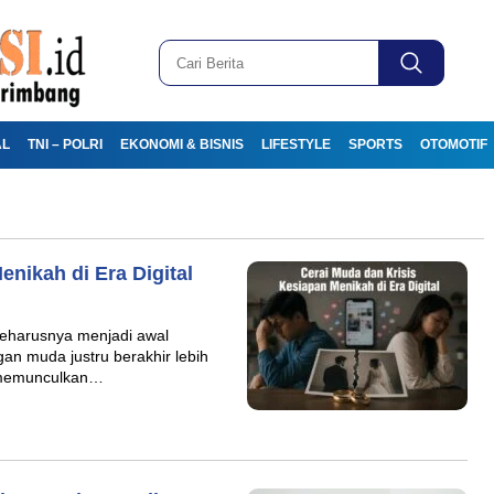
AL
TNI – POLRI
EKONOMI & BISNIS
LIFESTYLE
SPORTS
OTOMOTIF
nikah di Era Digital
eharusnya menjadi awal
gan muda justru berakhir lebih
i memunculkan…