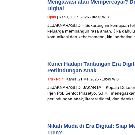
Mengawasi atau Mempercayai? Dil
Digital
Opini
| Rabu, 3 Juni 2026 - 06:32 WIB
JEJAKNARASI.ID – Sekarang ini kemajuan tek
keluarga membangun rasa aman. Jika dahulu 
komunikasi dan kebersamaan, kini perhatian
Kunci Hadapi Tantangan Era Digita
Perlindungan Anak
TNI - Polri
| Kamis, 21 Mei 2026 - 10:49 WIB
JEJAKNARASI.ID, JAKARTA – Kepala Detaseme
Irjen Pol. Sentot Prasetyo, S.I.K., menegas
perlindungan anak, literasi digital, dan deteks
Nikah Muda di Era Digital: Siap M
Tren?