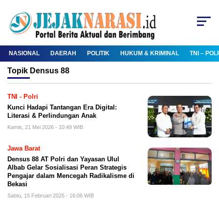
NASIONAL
DAERAH
POLITIK
HUKUM & KRIMINAL
TNI – POL
Topik
Densus 88
TNI - Polri
Kunci Hadapi Tantangan Era Digital:
Literasi & Perlindungan Anak
Kamis, 21 Mei 2026 - 10:49 WIB
Jawa Barat
Densus 88 AT Polri dan Yayasan Ulul
Albab Gelar Sosialisasi Peran Strategis
Pengajar dalam Mencegah Radikalisme di
Bekasi
Sabtu, 15 Februari 2025 - 16:06 WIB