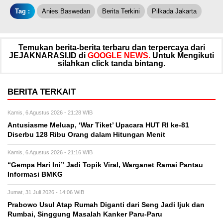
Tag :
Anies Baswedan
Berita Terkini
Pilkada Jakarta
Temukan berita-berita terbaru dan terpercaya dari
JEJAKNARASI.ID di
GOOGLE NEWS.
Untuk Mengikuti
silahkan click tanda bintang.
BERITA TERKAIT
Kamis, 6 Agustus 2026 - 21:28 WIB
Antusiasme Meluap, ‘War Tiket’ Upacara HUT RI ke-81
Diserbu 128 Ribu Orang dalam Hitungan Menit
Kamis, 6 Agustus 2026 - 21:16 WIB
“Gempa Hari Ini” Jadi Topik Viral, Warganet Ramai Pantau
Informasi BMKG
Jumat, 31 Juli 2026 - 14:06 WIB
Prabowo Usul Atap Rumah Diganti dari Seng Jadi Ijuk dan
Rumbai, Singgung Masalah Kanker Paru-Paru