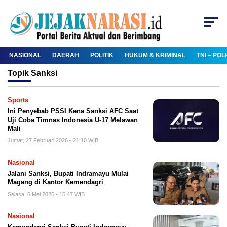
NASIONAL
DAERAH
POLITIK
HUKUM & KRIMINAL
TNI – POL
Topik
Sanksi
Sports
Ini Penyebab PSSI Kena Sanksi AFC Saat
Uji Coba Timnas Indonesia U-17 Melawan
Mali
Jumat, 27 Februari 2026 - 21:10 WIB
Nasional
Jalani Sanksi, Bupati Indramayu Mulai
Magang di Kantor Kemendagri
Selasa, 6 Mei 2025 - 15:47 WIB
Nasional