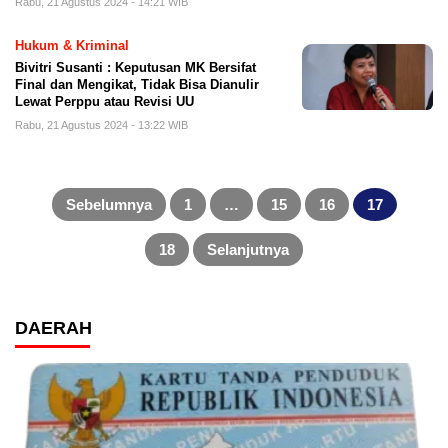
Rabu, 21 Agustus 2024 - 14:21 WIB
Hukum & Kriminal
Bivitri Susanti : Keputusan MK Bersifat
Final dan Mengikat, Tidak Bisa Dianulir
Lewat Perppu atau Revisi UU
Rabu, 21 Agustus 2024 - 13:22 WIB
Paginasi
pos
Sebelumnya
1
…
15
16
17
18
Selanjutnya
DAERAH