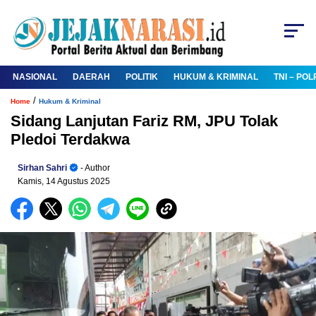
NASIONAL
DAERAH
POLITIK
HUKUM & KRIMINAL
TNI – POL
/
Home
Hukum & Kriminal
Sidang Lanjutan Fariz RM, JPU Tolak
Pledoi Terdakwa
Sirhan Sahri
- Author
Kamis, 14 Agustus 2025