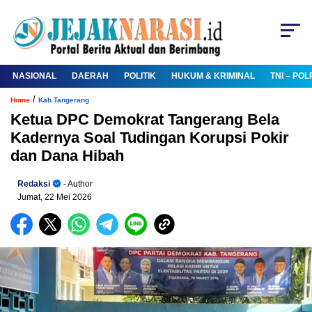
NASIONAL
DAERAH
POLITIK
HUKUM & KRIMINAL
TNI – POL
/
Home
Kab Tangerang
Ketua DPC Demokrat Tangerang Bela
Kadernya Soal Tudingan Korupsi Pokir
dan Dana Hibah
Redaksi
- Author
Jumat, 22 Mei 2026