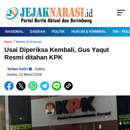
NASIONAL
DAERAH
POLITIK
HUKUM & KRIMINAL
TNI – POL
/
Home
Hukum & Kriminal
Usai Diperiksa Kembali, Gus Yaqut
Resmi ditahan KPK
Sirhan Sahri
- Author
Kamis, 12 Maret 2026