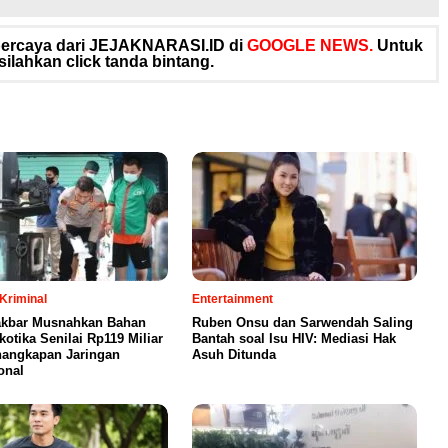
rpercaya dari JEJAKNARASI.ID di
GOOGLE NEWS.
Untuk
silahkan click tanda bintang.
Kriminal
Entertainment
akbar Musnahkan Bahan
Ruben Onsu dan Sarwendah Saling
otika Senilai Rp119 Miliar
Bantah soal Isu HIV: Mediasi Hak
nangkapan Jaringan
Asuh Ditunda
onal