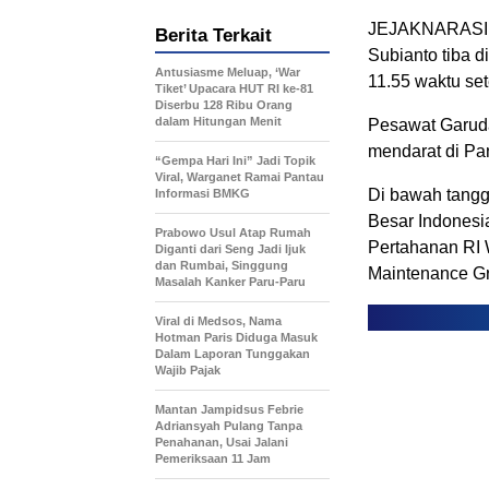
JEJAKNARASI.
Berita Terkait
Subianto tiba d
Antusiasme Meluap, ‘War
11.55 waktu se
Tiket’ Upacara HUT RI ke-81
Diserbu 128 Ribu Orang
dalam Hitungan Menit
Pesawat Garud
mendarat di Pa
“Gempa Hari Ini” Jadi Topik
Viral, Warganet Ramai Pantau
Di bawah tangg
Informasi BMKG
Besar Indonesi
Prabowo Usul Atap Rumah
Pertahanan RI 
Diganti dari Seng Jadi Ijuk
dan Rumbai, Singgung
Maintenance G
Masalah Kanker Paru-Paru
Viral di Medsos, Nama
Hotman Paris Diduga Masuk
Dalam Laporan Tunggakan
Wajib Pajak
Mantan Jampidsus Febrie
Adriansyah Pulang Tanpa
Penahanan, Usai Jalani
Pemeriksaan 11 Jam