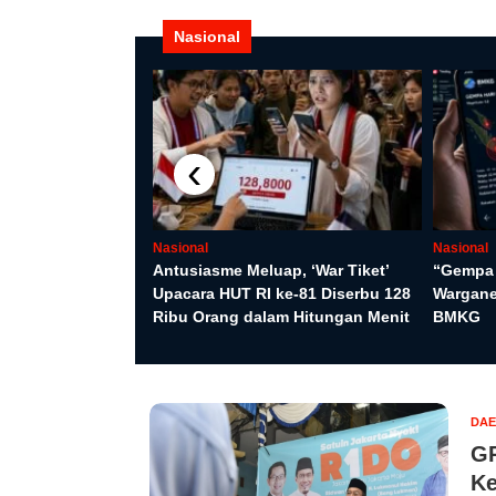
Nasional
di Program Pangan
‹
Pakar
Nasional
Nasional
Antusiasme Meluap, ‘War Tiket’
“Gempa H
Upacara HUT RI ke-81 Diserbu 128
Wargane
Ribu Orang dalam Hitungan Menit
BMKG
DA
GP
Ke