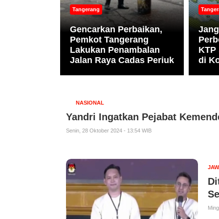
Tangerang
Tange
Gencarkan Perbaikan,
Jang
angsel
Pemkot Tangerang
Perb
Wafat Usai
Lakukan Penambalan
KTP 
Tol Cipali
Jalan Raya Cadas Periuk
di K
NASIONAL
Yandri Ingatkan Pejabat Kemend
Senin, 28 Oktober 2024 - 13:54 WIB
JAW
Di
Se
Ming