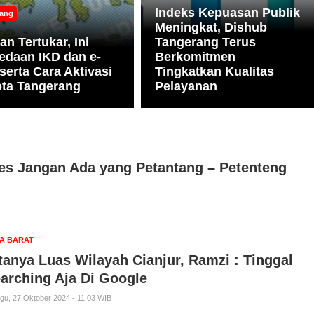
Indeks Kepuasan Publik
rang
Meningkat, Dishub
an Tertukar, Ini
Tangerang Terus
edaan IKD dan e-
Berkomitmen
serta Cara Aktivasi
Tingkatkan Kualitas
ota Tangerang
Pelayanan
es Jangan Ada yang Petantang – Petenteng
A BARAT
tanya Luas Wilayah Cianjur, Ramzi : Tinggal
arching Aja Di Google
gu, 27 Oktober 2024 - 11:03 WIB