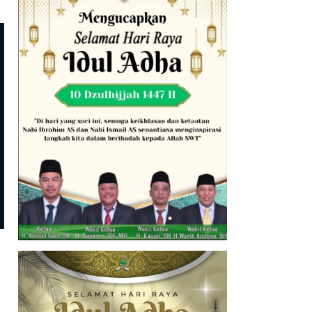
Nasional
Mantan Jampidsus Febrie
Adriansyah Pulang Tanpa
Penahanan, Usai Jalani
Pemeriksaan 11 Jam
Nasional
Viral di Medsos, Nama Hotman
Paris Diduga Masuk Dalam Laporan
Tunggakan Wajib Pajak