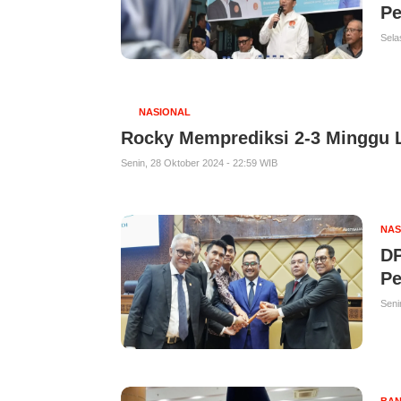
Pe
Sela
NASIONAL
Rocky Memprediksi 2-3 Minggu L
Senin, 28 Oktober 2024 - 22:59 WIB
NAS
DP
Pe
Seni