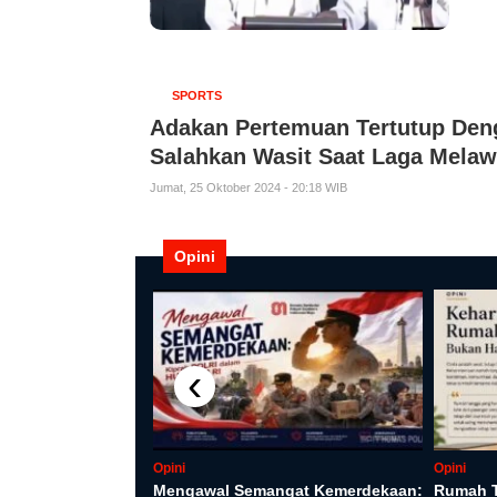
SPORTS
Adakan Pertemuan Tertutup Deng
Salahkan Wasit Saat Laga Melaw
Jumat, 25 Oktober 2024 - 20:18 WIB
Opini
‹
ngadilan: Jalan
 Pintas dari
Opini
Opini
Mengawal Semangat Kemerdekaan:
Rumah 