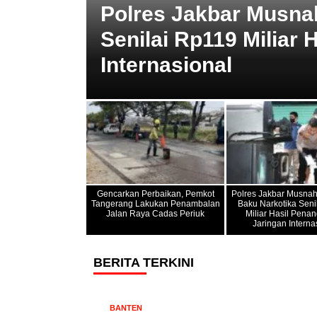
Polres Jakbar Musna
kukan
Senilai Rp119 Miliar
Internasional
Gencarkan Perbaikan, Pemkot
Polres Jakbar Musna
Tangerang Lakukan Penambalan
Baku Narkotika Seni
Jalan Raya Cadas Periuk
Miliar Hasil Pena
Jaringan Interna
BERITA TERKINI
BANTEN