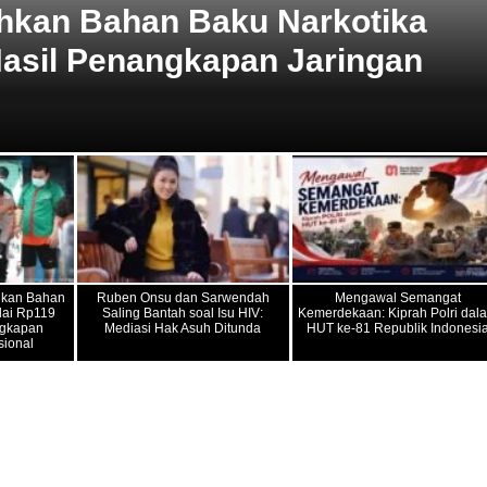
hkan Bahan Baku Narkotika
 Hasil Penangkapan Jaringan
hkan Bahan
Ruben Onsu dan Sarwendah
Mengawal Semangat
lai Rp119
Saling Bantah soal Isu HIV:
Kemerdekaan: Kiprah Polri dal
ngkapan
Mediasi Hak Asuh Ditunda
HUT ke-81 Republik Indonesi
sional