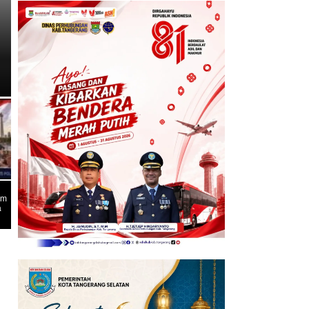
ENTERTAINMENT
Ruben Onsu dan Sarwendah S
HIV: Mediasi Hak Asuh Ditu
am
a