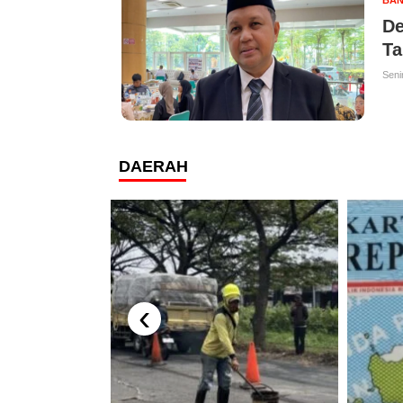
BAN
De
Ta
Seni
DAERAH
‹