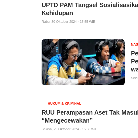
UPTD PAM Tangsel Sosialisasik
Kehidupan
Rabu, 30 Oktober 2024 - 15:55 WIB
NAS
Pe
Pe
wa
Sela
HUKUM & KRIMINAL
RUU Perampasan Aset Tak Masuk
“Mengecewakan”
Selasa, 29 Oktober 2024 - 15:58 WIB