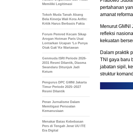
Prabowo Subian
Memiliki Legitimasi
pertahanan yan
amanat reformas
Tokoh Muda Tanah Abang
Bela Kinerja Wali Kota Arifin:
Kritik Harus Berbasis Fakta
Menurut GMNI J
refleksi nasiona
Forum Pemred Kecam Sikap
Arogan Hotman Paris Usai
kekuatan berse
Lontarkan Ucapan ‘Lo Punya
Otak Gak’ Ke Wartawan
Dalam praktik 
Genmuda ISRI Periode 2026-
TNI gaya baru b
2031 Resmi Dilantik, Diasma
jabatan sipil, 
Swandaru Ditunjuk Jadi
Ketum
struktur komand
Pengurus DPC GMNI Jakarta
Timur Periode 2025–2027
Resmi Dilantik
Peran Jurnalisme Dalam
Memitigasi Persoalan
Kemanusiaan
Menakar Batas Kebebasan
Pers di Tengah Jerat UU ITE
Era Digital