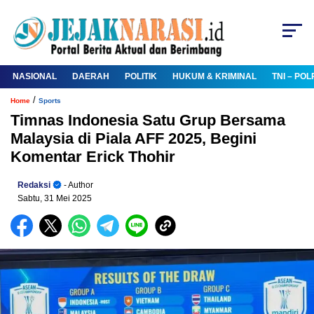
NASIONAL
DAERAH
POLITIK
HUKUM & KRIMINAL
TNI – POL
/
Home
Sports
Timnas Indonesia Satu Grup Bersama
Malaysia di Piala AFF 2025, Begini
Komentar Erick Thohir
Redaksi
- Author
Sabtu, 31 Mei 2025