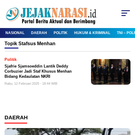
NASIONAL
DAERAH
POLITIK
HUKUM & KRIMINAL
TNI – POL
Topik
Stafsus Menhan
Politik
Sjafrie Sjamsoeddin Lantik Deddy
Corbuzier Jadi Staf Khusus Menhan
Bidang Kedaulatan NKRI
Rabu, 12 Februari 2025 - 18:44 WIB
DAERAH