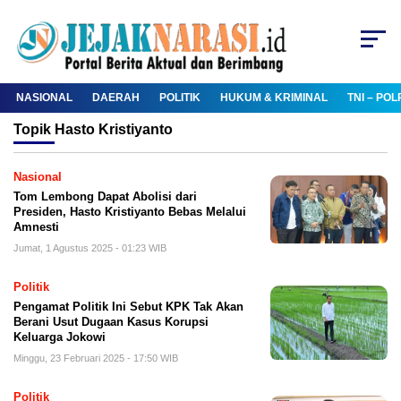
NASIONAL
DAERAH
POLITIK
HUKUM & KRIMINAL
TNI – POL
Topik
Hasto Kristiyanto
Nasional
Tom Lembong Dapat Abolisi dari
Presiden, Hasto Kristiyanto Bebas Melalui
Amnesti
Jumat, 1 Agustus 2025 - 01:23 WIB
Politik
Pengamat Politik Ini Sebut KPK Tak Akan
Berani Usut Dugaan Kasus Korupsi
Keluarga Jokowi
Minggu, 23 Februari 2025 - 17:50 WIB
Politik