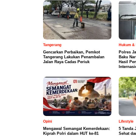
Tangerang
Hukum & 
Gencarkan Perbaikan, Pemkot
Polres J
Tangerang Lakukan Penambalan
Baku Nark
Jalan Raya Cadas Periuk
Hasil Pe
Internasi
Opini
Lifestyle
Mengawal Semangat Kemerdekaan:
5 Tanda 
Kiprah Polri dalam HUT ke-81
Sehat da