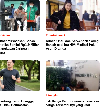
Kriminal
Entertainment
akbar Musnahkan Bahan
Ruben Onsu dan Sarwendah Saling
otika Senilai Rp119 Miliar
Bantah soal Isu HIV: Mediasi Hak
nangkapan Jaringan
Asuh Ditunda
onal
Lifestyle
Jantung Kamu Dianggap
Tak Hanya Bali, Indonesia Tawarkan
n Tidak Bermasalah
Surga Tersembunyi yang Jadi