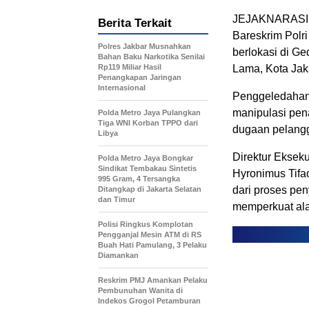
JEJAKNARASI.I
Berita Terkait
Bareskrim Polr
Polres Jakbar Musnahkan
berlokasi di G
Bahan Baku Narkotika Senilai
Rp119 Miliar Hasil
Lama, Kota Jaka
Penangkapan Jaringan
Internasional
Penggeledahan 
manipulasi pena
Polda Metro Jaya Pulangkan
Tiga WNI Korban TPPO dari
dugaan pelangg
Libya
Direktur Ekseku
Polda Metro Jaya Bongkar
Sindikat Tembakau Sintetis
Hyronimus Tifa
995 Gram, 4 Tersangka
dari proses pe
Ditangkap di Jakarta Selatan
dan Timur
memperkuat alat
Polisi Ringkus Komplotan
Pengganjal Mesin ATM di RS
Buah Hati Pamulang, 3 Pelaku
Diamankan
Reskrim PMJ Amankan Pelaku
Pembunuhan Wanita di
Indekos Grogol Petamburan