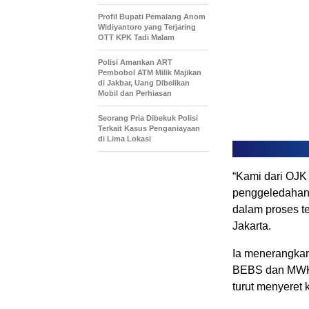
Profil Bupati Pemalang Anom
Widiyantoro yang Terjaring
OTT KPK Tadi Malam
Polisi Amankan ART
Pembobol ATM Milik Majikan
di Jakbar, Uang Dibelikan
Mobil dan Perhiasan
Seorang Pria Dibekuk Polisi
Terkait Kasus Penganiayaan
di Lima Lokasi
“Kami dari OJK
penggeledahan
dalam proses t
Jakarta.
Ia menerangkan
BEBS dan MWK s
turut menyeret 