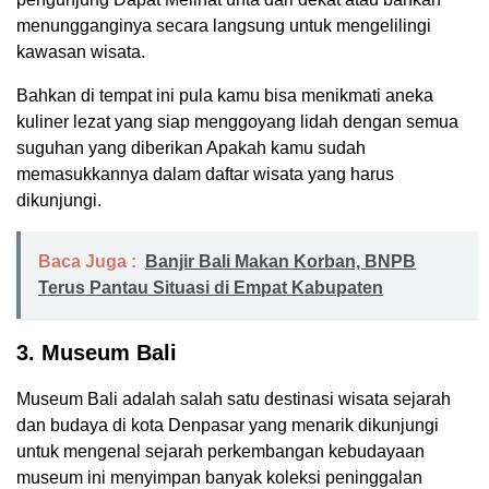
menungganginya secara langsung untuk mengelilingi
kawasan wisata.
Bahkan di tempat ini pula kamu bisa menikmati aneka
kuliner lezat yang siap menggoyang lidah dengan semua
suguhan yang diberikan Apakah kamu sudah
memasukkannya dalam daftar wisata yang harus
dikunjungi.
Baca Juga :
Banjir Bali Makan Korban, BNPB
Terus Pantau Situasi di Empat Kabupaten
3. Museum Bali
Museum Bali adalah salah satu destinasi wisata sejarah
dan budaya di kota Denpasar yang menarik dikunjungi
untuk mengenal sejarah perkembangan kebudayaan
museum ini menyimpan banyak koleksi peninggalan