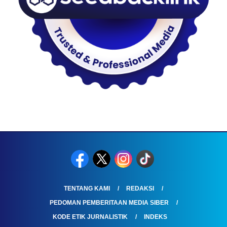
TENTANG KAMI
REDAKSI
PEDOMAN PEMBERITAAN MEDIA SIBER
KODE ETIK JURNALISTIK
INDEKS