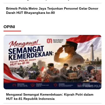
Brimob Polda Metro Jaya Terjunkan Personel Gelar Donor
Darah HUT Bhayangkara ke-80
OPINI
Mengawal Semangat Kemerdekaan: Kiprah Polri dalam
HUT ke-81 Republik Indonesia