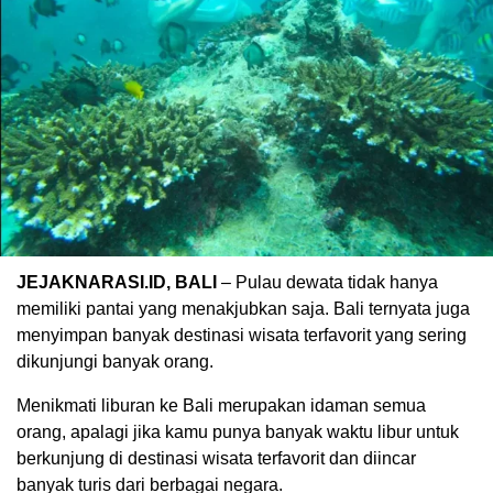
JEJAKNARASI.ID, BALI
– Pulau dewata tidak hanya
memiliki pantai yang menakjubkan saja. Bali ternyata juga
menyimpan banyak destinasi wisata terfavorit yang sering
dikunjungi banyak orang.
Menikmati liburan ke Bali merupakan idaman semua
orang, apalagi jika kamu punya banyak waktu libur untuk
berkunjung di destinasi wisata terfavorit dan diincar
banyak turis dari berbagai negara.