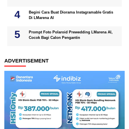
Begini Cara Buat Diorama Instagramable Gratis
Di LMarena AI
Prompt Foto Polaroid Prewedding LMarena AI,
Cocok Bagi Calon Pengantin
ADVERTISEMENT