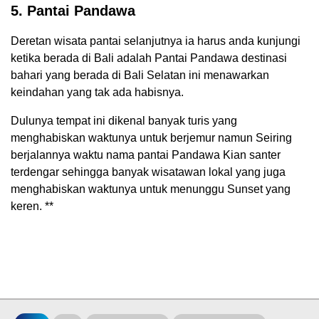
5. Pantai Pandawa
Deretan wisata pantai selanjutnya ia harus anda kunjungi
ketika berada di Bali adalah Pantai Pandawa destinasi
bahari yang berada di Bali Selatan ini menawarkan
keindahan yang tak ada habisnya.
Dulunya tempat ini dikenal banyak turis yang
menghabiskan waktunya untuk berjemur namun Seiring
berjalannya waktu nama pantai Pandawa Kian santer
terdengar sehingga banyak wisatawan lokal yang juga
menghabiskan waktunya untuk menunggu Sunset yang
keren. **