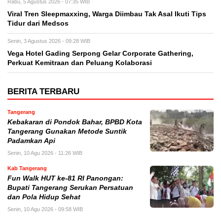
Rabu, 5 Agustus 2026 - 07:35 WIB
Viral Tren Sleepmaxxing, Warga Diimbau Tak Asal Ikuti Tips
Tidur dari Medsos
Senin, 3 Agustus 2026 - 09:28 WIB
Vega Hotel Gading Serpong Gelar Corporate Gathering,
Perkuat Kemitraan dan Peluang Kolaborasi
BERITA TERBARU
Tangerang
Kebakaran di Pondok Bahar, BPBD Kota
Tangerang Gunakan Metode Suntik
Padamkan Api
Senin, 10 Agu 2026 - 11:26 WIB
Kab Tangerang
Fun Walk HUT ke-81 RI Panongan:
Bupati Tangerang Serukan Persatuan
dan Pola Hidup Sehat
Senin, 10 Agu 2026 - 09:58 WIB