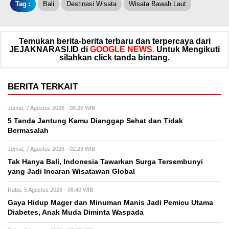
Tag :
Bali
Destinasi Wisata
Wisata Bawah Laut
Temukan berita-berita terbaru dan terpercaya dari
JEJAKNARASI.ID di
GOOGLE NEWS.
Untuk Mengikuti
silahkan click tanda bintang.
BERITA TERKAIT
Jumat, 7 Agustus 2026 - 08:26 WIB
5 Tanda Jantung Kamu Dianggap Sehat dan Tidak
Bermasalah
Jumat, 7 Agustus 2026 - 02:23 WIB
Tak Hanya Bali, Indonesia Tawarkan Surga Tersembunyi
yang Jadi Incaran Wisatawan Global
Rabu, 5 Agustus 2026 - 08:40 WIB
Gaya Hidup Mager dan Minuman Manis Jadi Pemicu Utama
Diabetes, Anak Muda Diminta Waspada