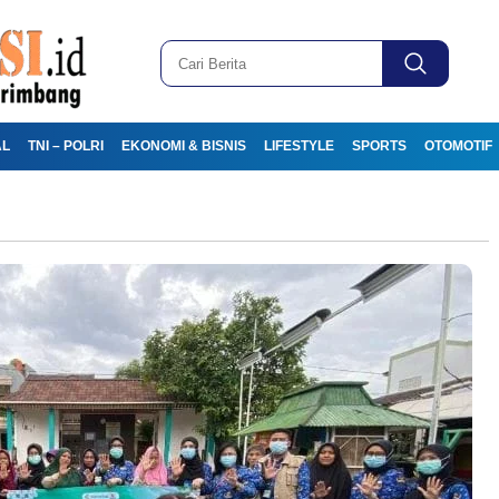
AL
TNI – POLRI
EKONOMI & BISNIS
LIFESTYLE
SPORTS
OTOMOTIF