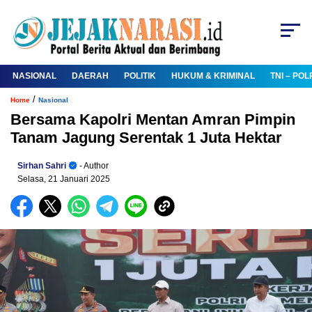
NASIONAL
DAERAH
POLITIK
HUKUM & KRIMINAL
TNI – POL
/
Home
Nasional
Bersama Kapolri Mentan Amran Pimpin
Tanam Jagung Serentak 1 Juta Hektar
Sirhan Sahri
- Author
Selasa, 21 Januari 2025