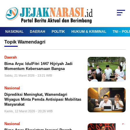
NASIONAL
DAERAH
POLITIK
HUKUM & KRIMINAL
TNI – POL
Topik
Wamendagri
Daerah
Bima Arya: IdulFitri 1447 Hijriyah Jadi
Momentum Kebersamaan Bangsa
Sabtu, 21 Maret 2026 - 13:21 WIB
Nasional
Diprediksi Meningkat, Wamendagri
Wiyagus Minta Pemda Antisipasi Mobilitas
Masyarakat
Kamis, 12 Maret 2026 - 20:26 WIB
Nasional