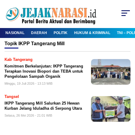
NASIONAL
DAERAH
POLITIK
HUKUM & KRIMINAL
TNI – POL
Topik
IKPP Tangerang Mill
Kab Tangerang
Komitmen Berkelanjutan: IKPP Tangerang
Terapkan Inovasi Biopori dan TEBA untuk
Pengelolaan Sampah Organik
Minggu, 19 Juli 2026 - 13:13 WIB
Tangsel
IKPP Tangerang Mill Salurkan 25 Hewan
Kurban Jelang Iduladha di Serpong Utara
Selasa, 26 Mei 2026 - 21:01 WIB