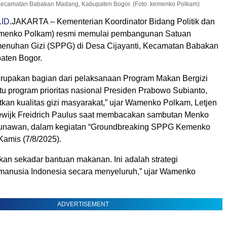
 Kecamatan Babakan Madang, Kabupaten Bogor. (Foto: kemenko Polkam)
.ID
.JAKARTA – Kementerian Koordinator Bidang Politik dan
enko Polkam) resmi memulai pembangunan Satuan
enuhan Gizi (SPPG) di Desa Cijayanti, Kecamatan Babakan
aten Bogor.
 merupakan bagian dari pelaksanaan Program Makan Bergizi
atu program prioritas nasional Presiden Prabowo Subianto,
kan kualitas gizi masyarakat,” ujar Wamenko Polkam, Letjen
ewijk Freidrich Paulus saat membacakan sambutan Menko
unawan, dalam kegiatan “Groundbreaking SPPG Kemenko
Kamis (7/8/2025).
kan sekadar bantuan makanan. Ini adalah strategi
anusia Indonesia secara menyeluruh,” ujar Wamenko
ADVERTISEMENT