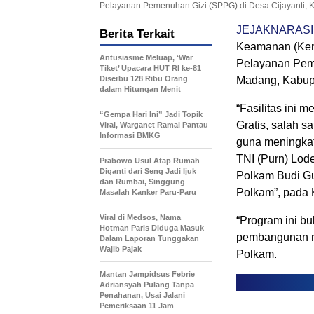
Pelayanan Pemenuhan Gizi (SPPG) di Desa Cijayanti,
JEJAKNARASI
Berita Terkait
Keamanan (Kem
Antusiasme Meluap, ‘War
Pelayanan Pem
Tiket’ Upacara HUT RI ke-81
Diserbu 128 Ribu Orang
Madang, Kabup
dalam Hitungan Menit
“Fasilitas ini
“Gempa Hari Ini” Jadi Topik
Gratis, salah s
Viral, Warganet Ramai Pantau
Informasi BMKG
guna meningkat
TNI (Purn) Lod
Prabowo Usul Atap Rumah
Diganti dari Seng Jadi Ijuk
Polkam Budi G
dan Rumbai, Singgung
Polkam”, pada 
Masalah Kanker Paru-Paru
Viral di Medsos, Nama
“Program ini bu
Hotman Paris Diduga Masuk
pembangunan m
Dalam Laporan Tunggakan
Wajib Pajak
Polkam.
Mantan Jampidsus Febrie
Adriansyah Pulang Tanpa
Penahanan, Usai Jalani
Pemeriksaan 11 Jam