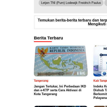
Letjen TNI (Purn) Lodewijk Freidrich Paulus
Temukan berita-berita terbaru dan te
Mengikuti 
Berita Terbaru
Tangerang
Kab Tang
Jangan Tertukar, Ini Perbedaan IKD
Indeks K
dan e-KTP serta Cara Aktivasi di
Dishub T
Kota Tangerang
Berkomit
Pelayana