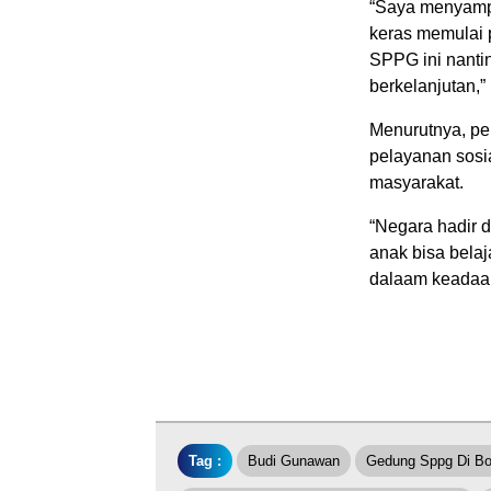
“Saya menyampa
keras memulai p
SPPG ini nanti
berkelanjutan,”
Menurutnya, p
pelayanan sosi
masyarakat.
“Negara hadir d
anak bisa belaj
dalaam keadaan
Tag :
Budi Gunawan
Gedung Sppg Di Bo