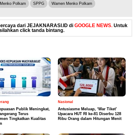
Menko Polkam
SPPG
Wamen Menko Polkam
rpercaya dari JEJAKNARASI.ID di
GOOGLE NEWS.
Untuk
silahkan click tanda bintang.
erang
Nasional
epuasan Publik Meningkat,
Antusiasme Meluap, ‘War Tiket’
angerang Terus
Upacara HUT RI ke-81 Diserbu 128
men Tingkatkan Kualitas
Ribu Orang dalam Hitungan Menit
n