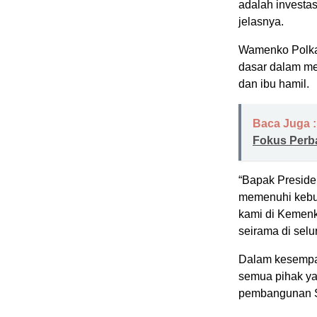
adalah investas
jelasnya.
Wamenko Polka
dasar dalam m
dan ibu hamil.
Baca Juga :
Fokus Perba
“Bapak Preside
memenuhi kebutu
kami di Kemenk
seirama di selu
Dalam kesempat
semua pihak ya
pembangunan S