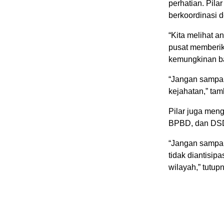
perhatian. Pila
berkoordinasi 
“Kita melihat a
pusat memberik
kemungkinan ba
“Jangan sampai
kejahatan,” ta
Pilar juga meng
BPBD, dan DSD
“Jangan sampai 
tidak diantisip
wilayah,” tutupn