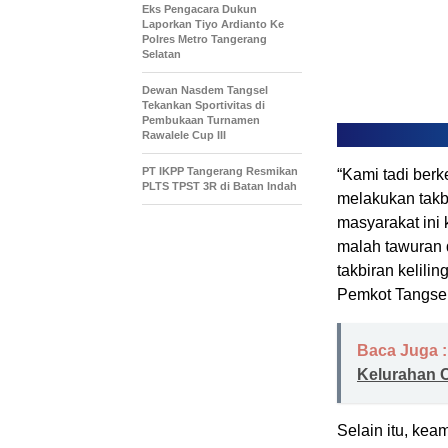
Eks Pengacara Dukun
Laporkan Tiyo Ardianto Ke
Polres Metro Tangerang
Selatan
Dewan Nasdem Tangsel
Tekankan Sportivitas di
Pembukaan Turnamen
Rawalele Cup III
PT IKPP Tangerang Resmikan
“Kami tadi ber
PLTS TPST 3R di Batan Indah
melakukan takbi
masyarakat ini k
malah tawuran d
takbiran keliling
Pemkot Tangsel
Baca Juga :
Kelurahan Ci
Selain itu, ke