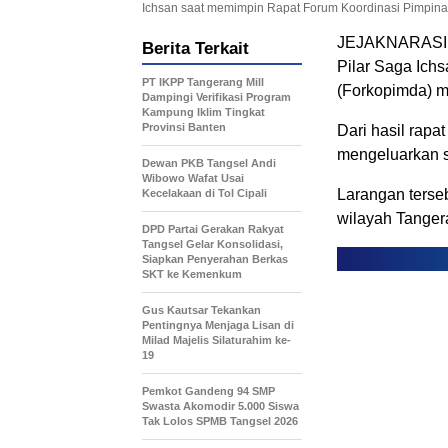
Ichsan saat memimpin Rapat Forum Koordinasi Pimpinan
JEJAKNARASI.I
Berita Terkait
Pilar Saga Ich
PT IKPP Tangerang Mill
(Forkopimda) 
Dampingi Verifikasi Program
Kampung Iklim Tingkat
Provinsi Banten
Dari hasil rapa
mengeluarkan su
Dewan PKB Tangsel Andi
Wibowo Wafat Usai
Larangan terse
Kecelakaan di Tol Cipali
wilayah Tanger
DPD Partai Gerakan Rakyat
Tangsel Gelar Konsolidasi,
Siapkan Penyerahan Berkas
SKT ke Kemenkum
Gus Kautsar Tekankan
Pentingnya Menjaga Lisan di
Milad Majelis Silaturahim ke-
19
Pemkot Gandeng 94 SMP
Swasta Akomodir 5.000 Siswa
Tak Lolos SPMB Tangsel 2026