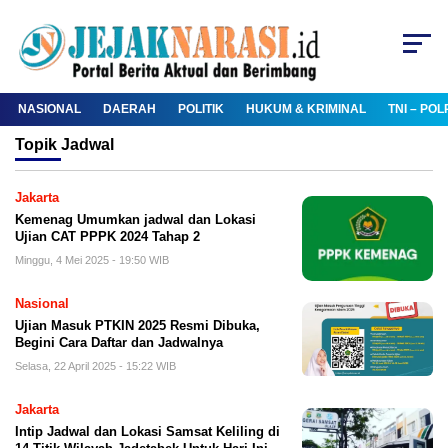
NASIONAL
DAERAH
POLITIK
HUKUM & KRIMINAL
TNI – POL
Topik
Jadwal
Jakarta
Kemenag Umumkan jadwal dan Lokasi
Ujian CAT PPPK 2024 Tahap 2
Minggu, 4 Mei 2025 - 19:50 WIB
Nasional
Ujian Masuk PTKIN 2025 Resmi Dibuka,
Begini Cara Daftar dan Jadwalnya
Selasa, 22 April 2025 - 15:22 WIB
Jakarta
Intip Jadwal dan Lokasi Samsat Keliling di