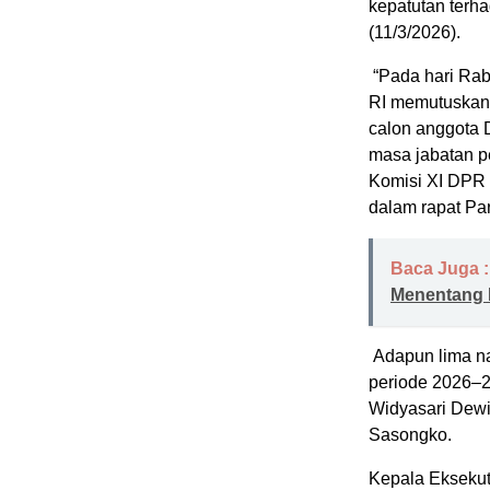
kepatutan terh
(11/3/2026).
“Pada hari Rab
RI memutuskan 
calon anggota 
masa jabatan p
Komisi XI DPR 
dalam rapat Pa
Baca Juga :
Menentang 
Adapun lima n
periode 2026–2
Widyasari Dewi
Sasongko.
Kepala Eksekut