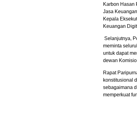
Karbon Hasan F
Jasa Keuangan,
Kepala Eksekut
Keuangan Digita
Selanjutnya, Po
meminta seluru
untuk dapat me
dewan Komision
Rapat Paripurn
konstitusional
sebagaimana di
memperkuat fun