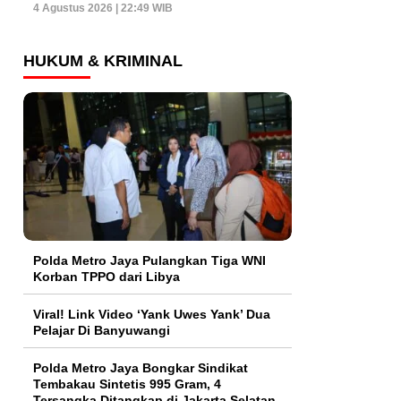
4 Agustus 2026 | 22:49 WIB
HUKUM & KRIMINAL
Polda Metro Jaya Pulangkan Tiga WNI
Korban TPPO dari Libya
Viral! Link Video ‘Yank Uwes Yank’ Dua
Pelajar Di Banyuwangi
Polda Metro Jaya Bongkar Sindikat
Tembakau Sintetis 995 Gram, 4
Tersangka Ditangkap di Jakarta Selatan