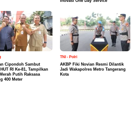
Inovasi One Day Service
g
TNI - Polri
an Cipondoh Sambut
AKBP Fiki Novian Resmi Dilantik
HUT RI Ke-81, Tampilkan
Jadi Wakapolres Metro Tangerang
Merah Putih Raksasa
Kota
g 400 Meter