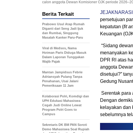
calon anggota Dewan Komisioner OJK periode 2026–2031,
JEJAKNARASI
Berita Terkait
persetujuan par
Prabowo Usul Atap Rumah
kepatutan (
fit 
Diganti dari Seng Jadi Ijuk
dan Rumbai, Singgung
Keuangan (OJK
Masalah Kanker Paru-Paru
“Sidang dewan
Viral di Medsos, Nama
menanyakan kep
Hotman Paris Diduga Masuk
Dalam Laporan Tunggakan
DPR RI atas has
Wajib Pajak
anggota Dewan 
Mantan Jampidsus Febrie
disetujui?” tan
Adriansyah Pulang Tanpa
Gedung Nusanta
Penahanan, Usai Jalani
Pemeriksaan 11 Jam
Serentak para
Kolaborasi Polri, Komdigi dan
Dengan demikia
UPH Edukasi Mahasiswa
Cegah Judi Online Lewat
kelayakan dan 
Program Polri Goes to
sebelumnya tel
Campus
Sekretaris DK BM PAN Soroti
Demo Mahasiswa Soal Rupiah