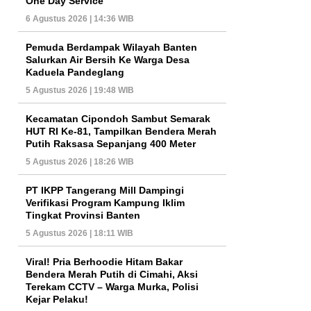
One Day Service
6 Agustus 2026 | 14:36 WIB
Pemuda Berdampak Wilayah Banten
Salurkan Air Bersih Ke Warga Desa
Kaduela Pandeglang
5 Agustus 2026 | 19:48 WIB
Kecamatan Cipondoh Sambut Semarak
HUT RI Ke-81, Tampilkan Bendera Merah
Putih Raksasa Sepanjang 400 Meter
5 Agustus 2026 | 18:26 WIB
PT IKPP Tangerang Mill Dampingi
Verifikasi Program Kampung Iklim
Tingkat Provinsi Banten
5 Agustus 2026 | 18:11 WIB
Viral! Pria Berhoodie Hitam Bakar
Bendera Merah Putih di Cimahi, Aksi
Terekam CCTV – Warga Murka, Polisi
Kejar Pelaku!