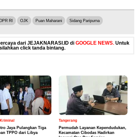
DPR RI
OJK
Puan Maharani
Sidang Paripurna
rpercaya dari JEJAKNARASI.ID di
GOOGLE NEWS.
Untuk
silahkan click tanda bintang.
Kriminal
Tangerang
tro Jaya Pulangkan Tiga
Permudah Layanan Kependudukan,
an TPPO dari Libya
Kecamatan Cibodas Hadirkan