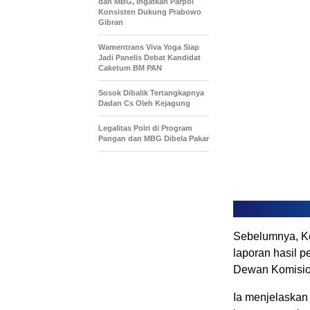
dan MBG, Ingatkan Parpol
Konsisten Dukung Prabowo
Gibran
Wamentrans Viva Yoga Siap
Jadi Panelis Debat Kandidat
Caketum BM PAN
Sosok Dibalik Tertangkapnya
Dadan Cs Oleh Kejagung
Legalitas Polri di Program
Pangan dan MBG Dibela Pakar
Sebelumnya, K
laporan hasil p
Dewan Komisio
Ia menjelaskan