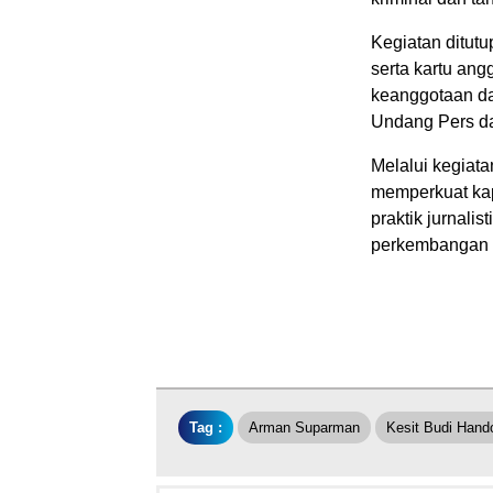
Kegiatan ditut
serta kartu an
keanggotaan da
Undang Pers dan
Melalui kegiat
memperkuat kap
praktik jurnali
perkembangan t
Tag :
Arman Suparman
Kesit Budi Hand