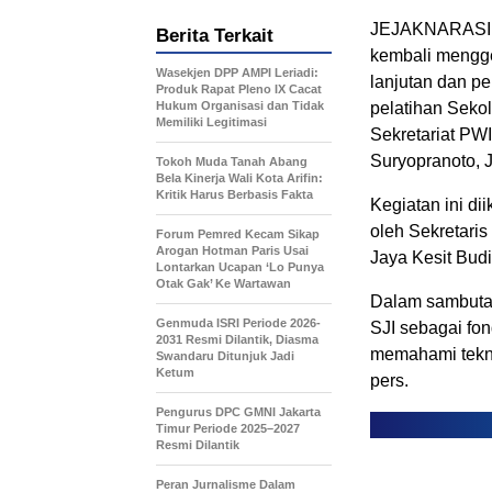
JEJAKNARASI.I
Berita Terkait
kembali mengge
Wasekjen DPP AMPI Leriadi:
lanjutan dan p
Produk Rapat Pleno IX Cacat
Hukum Organisasi dan Tidak
pelatihan Sekol
Memiliki Legitimasi
Sekretariat PW
Suryopranoto, J
Tokoh Muda Tanah Abang
Bela Kinerja Wali Kota Arifin:
Kritik Harus Berbasis Fakta
Kegiatan ini di
oleh Sekretari
Forum Pemred Kecam Sikap
Arogan Hotman Paris Usai
Jaya Kesit Bud
Lontarkan Ucapan ‘Lo Punya
Otak Gak’ Ke Wartawan
Dalam sambuta
Genmuda ISRI Periode 2026-
SJI sebagai fo
2031 Resmi Dilantik, Diasma
memahami teknis
Swandaru Ditunjuk Jadi
Ketum
pers.
Pengurus DPC GMNI Jakarta
Timur Periode 2025–2027
Resmi Dilantik
Peran Jurnalisme Dalam