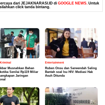
rpercaya dari JEJAKNARASI.ID di
GOOGLE NEWS.
Untuk
silahkan click tanda bintang.
Kriminal
Entertainment
akbar Musnahkan Bahan
Ruben Onsu dan Sarwendah Saling
otika Senilai Rp119 Miliar
Bantah soal Isu HIV: Mediasi Hak
nangkapan Jaringan
Asuh Ditunda
onal