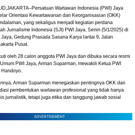
D,JAKARTA–Persatuan Wartawan Indonesia (PWI) Jaya
lar Orientasi Kewartawanan dan Keorganisasian (OKK)
endalaman, yang sekaligus menjadi kegiatan perdana
ah Jurnalisme Indonesia (SJI) PWI Jaya, Senin (5/1/2025) di
I Jaya, Gedung Prasada Sasana Karya lantai 9, Jalan
akarta Pusat.
ikuti oleh 28 calon anggota PWI Jaya dan dibuka secara resmi
s Umum PWI Jaya, Arman Suparman, mewakili Ketua PWI
i Handoyo.
nnya, Arman Suparman menegaskan pentingnya OKK dan
ndasi pembentukan wartawan profesional yang tidak hanya
 jurnalistik, tetapi juga etika dan tanggung jawab sosial
ADVERTISEMENT