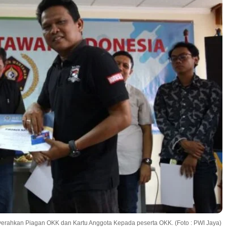
rahkan Piagan OKK dan Kartu Anggota Kepada peserta OKK. (Foto : PWI Jaya)