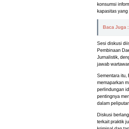
konsumsi inform
kapasitas yang 
Baca Juga :
Sesi diskusi di
Pembinaan Dae
Jurnalistik, de
jawab wartawan
Sementara itu,
memaparkan mat
perlindungan i
pentingnya men
dalam peliputan
Diskusi berlang
terkait praktik
kriminal dan ta