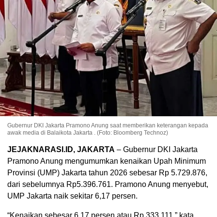
Gubernur DKI Jakarta Pramono Anung saat memberikan keterangan kepada
awak media di Balaikota Jakarta . (Foto: Bloomberg Technoz)
JEJAKNARASI.ID, JAKARTA
– Gubernur DKI Jakarta
Pramono Anung mengumumkan kenaikan Upah Minimum
Provinsi (UMP) Jakarta tahun 2026 sebesar Rp 5.729.876,
dari sebelumnya Rp5.396.761.
Pramono Anung menyebut,
UMP Jakarta naik sekitar 6,17 persen.
“Kenaikan sebesar 6,17 persen atau Rp 333.111,” kata