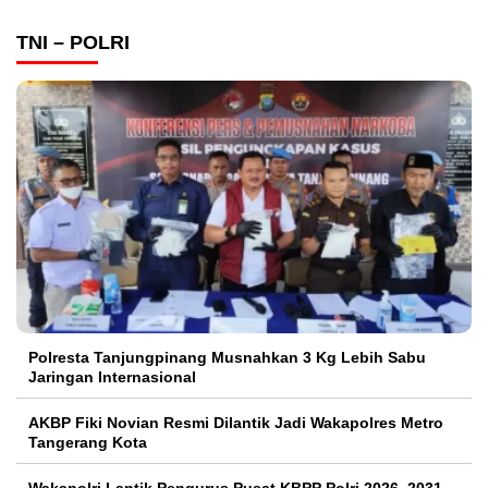
TNI – POLRI
Polresta Tanjungpinang Musnahkan 3 Kg Lebih Sabu
Jaringan Internasional
AKBP Fiki Novian Resmi Dilantik Jadi Wakapolres Metro
Tangerang Kota
Wakapolri Lantik Pengurus Pusat KBPP Polri 2026–2031,