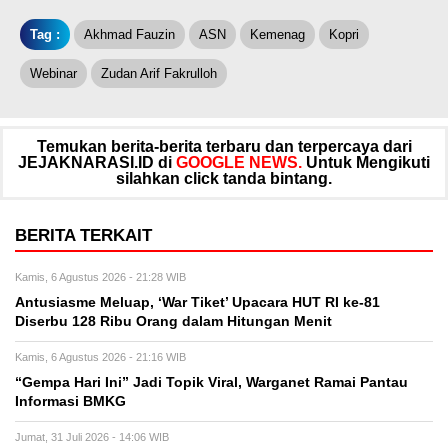
Tag :
Akhmad Fauzin
ASN
Kemenag
Kopri
Webinar
Zudan Arif Fakrulloh
Temukan berita-berita terbaru dan terpercaya dari
JEJAKNARASI.ID di
GOOGLE NEWS.
Untuk Mengikuti
silahkan click tanda bintang.
BERITA TERKAIT
Kamis, 6 Agustus 2026 - 21:28 WIB
Antusiasme Meluap, ‘War Tiket’ Upacara HUT RI ke-81
Diserbu 128 Ribu Orang dalam Hitungan Menit
Kamis, 6 Agustus 2026 - 21:16 WIB
“Gempa Hari Ini” Jadi Topik Viral, Warganet Ramai Pantau
Informasi BMKG
Jumat, 31 Juli 2026 - 14:06 WIB