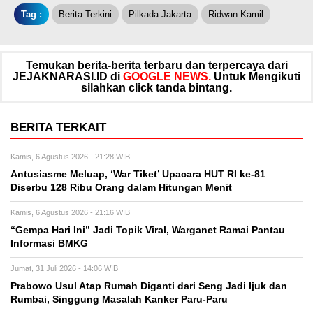
Tag :
Berita Terkini
Pilkada Jakarta
Ridwan Kamil
Temukan berita-berita terbaru dan terpercaya dari
JEJAKNARASI.ID di
GOOGLE NEWS.
Untuk Mengikuti
silahkan click tanda bintang.
BERITA TERKAIT
Kamis, 6 Agustus 2026 - 21:28 WIB
Antusiasme Meluap, ‘War Tiket’ Upacara HUT RI ke-81
Diserbu 128 Ribu Orang dalam Hitungan Menit
Kamis, 6 Agustus 2026 - 21:16 WIB
“Gempa Hari Ini” Jadi Topik Viral, Warganet Ramai Pantau
Informasi BMKG
Jumat, 31 Juli 2026 - 14:06 WIB
Prabowo Usul Atap Rumah Diganti dari Seng Jadi Ijuk dan
Rumbai, Singgung Masalah Kanker Paru-Paru