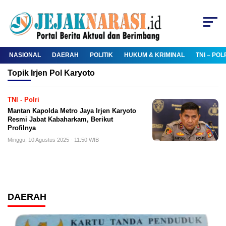
NASIONAL
DAERAH
POLITIK
HUKUM & KRIMINAL
TNI – POL
Topik
Irjen Pol Karyoto
TNI - Polri
Mantan Kapolda Metro Jaya Irjen Karyoto
Resmi Jabat Kabaharkam, Berikut
Profilnya
Minggu, 10 Agustus 2025 - 11:50 WIB
DAERAH