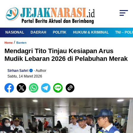
NASIONAL
DAERAH
POLITIK
HUKUM & KRIMINAL
TNI – POL
/
Home
Banten
Mendagri Tito Tinjau Kesiapan Arus
Mudik Lebaran 2026 di Pelabuhan Merak
Sirhan Sahri
- Author
Sabtu, 14 Maret 2026