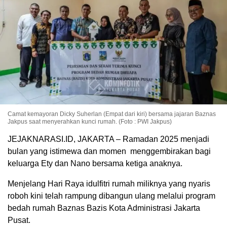
Camat kemayoran Dicky Suherlan (Empat dari kiri) bersama jajaran Baznas
Jakpus saat menyerahkan kunci rumah. (Foto : PWI Jakpus)
JEJAKNARASI.ID, JAKARTA – Ramadan 2025 menjadi
bulan yang istimewa dan momen menggembirakan bagi
keluarga Ety dan Nano bersama ketiga anaknya.
Menjelang Hari Raya idulfitri rumah miliknya yang nyaris
roboh kini telah rampung dibangun ulang melalui program
bedah rumah Baznas Bazis Kota Administrasi Jakarta
Pusat.