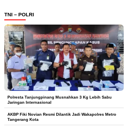
TNI – POLRI
Polresta Tanjungpinang Musnahkan 3 Kg Lebih Sabu
Jaringan Internasional
AKBP Fiki Novian Resmi Dilantik Jadi Wakapolres Metro
Tangerang Kota